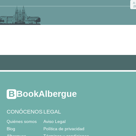
A
(
BookAlbergue
CONÓCENOS
LEGAL
Quiénes somos
Aviso Legal
Blog
Política de privacidad
Albergues
Términos y condiciones