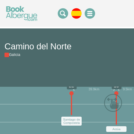
Camino del Norte
Galicia
22
15
39.9km
9.5km
Santiago de
Compostela
Arzúa