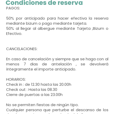
en vez de baño). Incluye:
Condiciones de reserva
- cama litera para 2 personas = 16
PAGOS:
WC,
lavabo,
ducha,
toallas,
50% por anticipado para hacer efectiva la reserva
Calefacción,
mediante bizum o pago mediante tarjeta.
50% al llegar al albergue mediante Tarjeta ,Bizum o
- Habitación con cuarto de baño (con ducha
Efectivo.
en vez de baño). Incluye:
WC,
lavabo,
ducha,
CANCELACIONES:
En caso de cancelación y siempre que se haga con al
menos 7 dias de antelación , se devolverá
íntegramente el importe anticipado.
HORARIOS:
Check in : de 12.30 hasta las 20.00h
Check out : Hasta las 08.30
Cierre de puertas a las 23.00h
No se permiten fiestas de ningún tipo.
Cualquier persona que perturbe el descanso de los