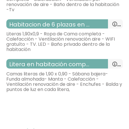
renovación de aire - Baño dentro de la habitación
habitación doble
-Tv
- cama individual = 2
Habitacion de 6 plazas en litera con Baño Privado
TV,
Calefacción,
Literas 1,90x0,9 - Ropa de Cama completa -
Calefacción - Ventilación renovación aire - WIFI
- Habitación con cuarto de baño (con ducha
gratuíto - TV. LED - Baño privado dentro de la
habitación con varias camas
en vez de baño). Incluye:
habitación
- cama litera para 2 personas = 2
WC,
lavabo,
ducha,
toallas,
Litera en habitación compartida mixta
TV,
Calefacción,
Camas literas de 1,90 x 0,90 - Sábana bajera-
Funda almohada- Manta - Calefacción -
Ventilación renovación de aire - Enchufes - Balda y
- Habitación con cuarto de baño (con ducha
habitación con varias camas
puntos de luz en cada litera,
en vez de baño). Incluye:
- cama litera para 2 personas = 3
WC,
lavabo,
ducha,
toallas,
TV,
Calefacción,
- Habitación con cuarto de baño (con ducha
habitación con varias camas