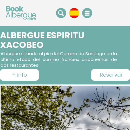
ALBERGUE ESPIRITU
XACOBEO
Albergue situado al pie del Camino de Santiago en la
última etapa del camino francés, disponemos de
dos restaurantes
+ info
Reservar