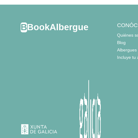
- cama litera para 2 personas = 17
BookAlbergue
CONÓC
Quiénes 
baños = 1
-
cuarto de baño
Blog
-
incluye: wc, lavabo, ducha,
Albergues
Incluye tu