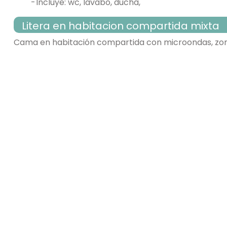
-
incluye: wc, lavabo, ducha,
Litera en habitacion compartida mixta
Cama en habitación compartida con microondas, zon
habitación con varias camas
- cama litera para 2 personas = 10
baños = 1
-
cuarto de baño
-
incluye: wc, lavabo, ducha,