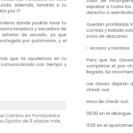
caso de incumplimi
ucida. Además, tendrás a tu
expulsar a todos los 
dón por 1?
derecho a reembolso
ndería donde podrás lavar tu
Quedan prohibidas la
r nuestra lavadora y secadora de
comida y bebida sol
exterior de secado, ya que
zona de descanso.
rotegida por patrimonio, y el
- Acceso y Horarios
esitas que te ayudemos en tu
Para que las clave
o, comunícanoslo con tiempo y
completar el pre-ch
llegada. Se recomien
Las claves dejarán
check-out.
Hora de check-out:
09:30 en el albergue.
 del Camino en Pontevedra
los.Opción de 8 plazas más.
11:00 en el apartame