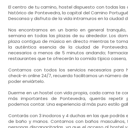
El centro de tu camino, hostel dispuesto con todas la
histórico de Pontevedra, la capital del Camino Portug
Descansa y disfruta de la vida intramuros en la ciudad 
Nos encontramos en un barrio en general tranquilo,
semana en todas las plazas de su alrededor. Los domi
plaza contigua de música en directo mientras te tomas 
la auténtica esencia de la ciudad de Pontevedra.
necesarios a menos de 5 minutos andando; farmacias
restaurantes que te ofrecerán la comida típica casera
Contamos con todos los servicios necesarios para ha
check-in online 24/7, recuerda facilitarnos un número 
poder enviártelo.
Duerme en un hostel con vida propia, cada cama te cont
más importantes de Pontevedra, querrás repetir
podemos contar. Una experiencia al más puro estilo gal
Contarás con 3 inodoros y 4 duchas en las que podrás e
de baño y manos. Contamos con baños masculinos, f
personas discapacitadas, ya que el acceso al hostel y