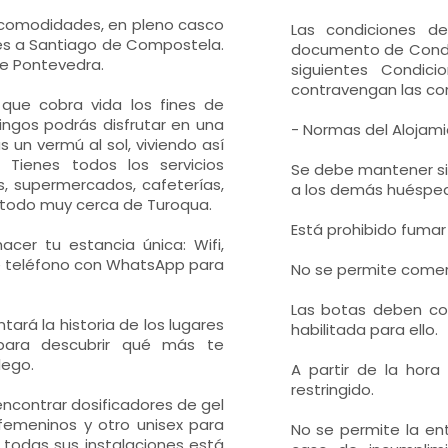
s comodidades, en pleno casco
Las condiciones de
ués a Santiago de Compostela.
documento de Condic
de Pontevedra.
siguientes Condici
contravengan las con
 que cobra vida los fines de
ngos podrás disfrutar en una
- Normas del Alojam
un vermú al sol, viviendo así
 Tienes todos los servicios
Se debe mantener si
, supermercados, cafeterías,
a los demás huéspe
, todo muy cerca de Turoqua.
Está prohibido fumar 
cer tu estancia única: Wifi,
de teléfono con WhatsApp para
No se permite comer 
Las botas deben colo
ará la historia de los lugares
habilitada para ello.
 para descubrir qué más te
lego.
A partir de la hora
restringido.
ncontrar dosificadores de gel
emeninos y otro unisex para
No se permite la en
 todas sus instalaciones está