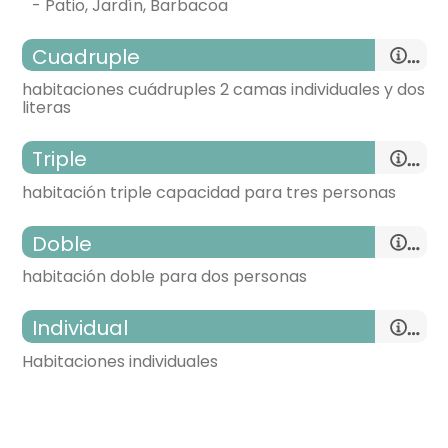
- Patio, Jardín, Barbacoa
Cuadruple
habitaciones cuádruples 2 camas individuales y dos
literas
triple
habitación triple capacidad para tres personas
habitación con varias camas
doble
- cama individual (190x190 cm.)
habitación doble para dos personas
- cama litera para 2 personas
habitación doble
individual
- habitación con cuarto de baño. Incluye:
- cama individual (190x190 cm.)
Habitaciones individuales
WC,
lavabo,
ducha,
toallas,
- cama de matrimonio (150x190 cm.)
habitación individual
Calefacción,
Aire acondicionado,
- cama individual = 2 (190x190 cm.)