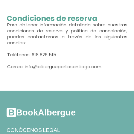
terraza-solarium,
Calefacción,
Aire acondicionado,
habitación con varias camas
Condiciones de reserva
- habitación con cuarto de baño. Incluye:
- cama individual (190x190 cm.)
- habitación con cuarto de baño. Incluye:
Para obtener información detallada sobre nuestras
condiciones de reserva y política de cancelación,
WC,
lavabo,
ducha,
toallas,
WC,
lavabo,
ducha,
puedes contactarnos a través de los siguientes
- habitación con cuarto de baño. Incluye:
canales:
secador de pelo,
toallas,
WC,
lavabo,
ducha,
Teléfonos: 618 826 515
Correo: info@albergueportosantiago.com
BookAlbergue
CONÓCENOS
LEGAL