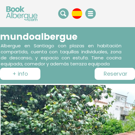
mundoalbergue
Albergue en Santiago con plazas en habitación
compartida, cuenta con taquillas individuales, zona
de descanso, y espacio con estufa. Tiene cocina
equipada, comedor y además terraza equipada
+ info
Reservar