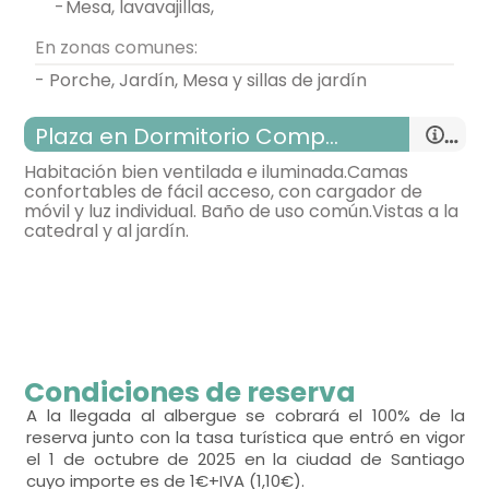
-
mesa, lavavajillas,
En zonas comunes:
- Porche, Jardín, Mesa y sillas de jardín
Plaza en Dormitorio Compartido
Habitación bien ventilada e iluminada.Camas
confortables de fácil acceso, con cargador de
móvil y luz individual. Baño de uso común.Vistas a la
catedral y al jardín.
habitación con varias camas
Condiciones de reserva
- cama litera para 2 personas = 17
A la llegada al albergue se cobrará el 100% de la
reserva junto con la tasa turística que entró en vigor
el 1 de octubre de 2025 en la ciudad de Santiago
bonitas vistas,
cuyo importe es de 1€+IVA (1,10€).