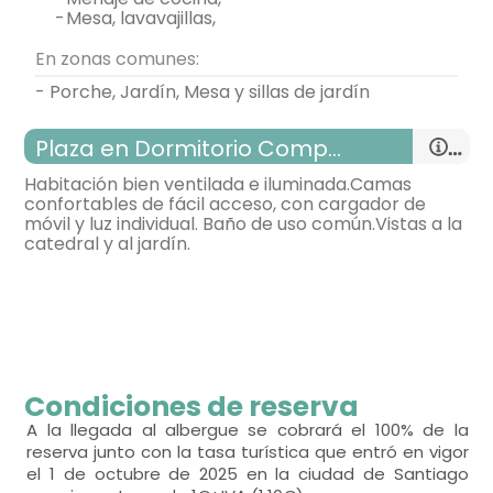
-
mesa, lavavajillas,
En zonas comunes:
- Porche, Jardín, Mesa y sillas de jardín
Plaza en Dormitorio Compartido
Habitación bien ventilada e iluminada.Camas
confortables de fácil acceso, con cargador de
móvil y luz individual. Baño de uso común.Vistas a la
catedral y al jardín.
habitación con varias camas
Condiciones de reserva
- cama litera para 2 personas = 17
A la llegada al albergue se cobrará el 100% de la
reserva junto con la tasa turística que entró en vigor
el 1 de octubre de 2025 en la ciudad de Santiago
bonitas vistas,