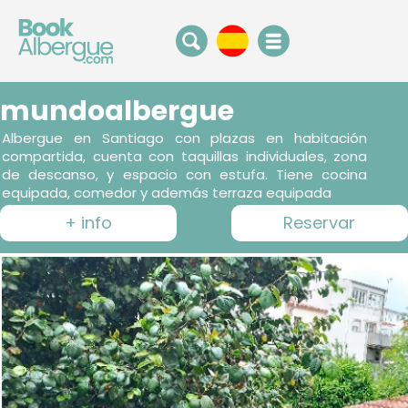
mundoalbergue
Albergue en Santiago con plazas en habitación
compartida, cuenta con taquillas individuales, zona
de descanso, y espacio con estufa. Tiene cocina
equipada, comedor y además terraza equipada
+ info
Reservar