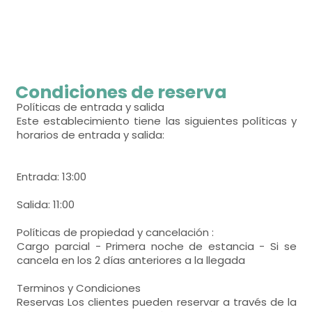
habitación con tres camas
- cama litera para 2 personas = 4
habitación con varias camas
Calefacción,
bonitas vistas,
- cama individual (90x190 cm.)
- cama litera para 2 personas = 3
habitación con varias camas
Condiciones de reserva
- cama litera para 2 personas = 2
Políticas de entrada y salida
Calefacción,
bonitas vistas,
Este establecimiento tiene las siguientes políticas y
horarios de entrada y salida:
Calefacción,
bonitas vistas,
Entrada: 13:00
Salida: 11:00
Políticas de propiedad y cancelación :
Cargo parcial - Primera noche de estancia - Si se
cancela en los 2 días anteriores a la llegada
Terminos y Condiciones
Reservas Los clientes pueden reservar a través de la