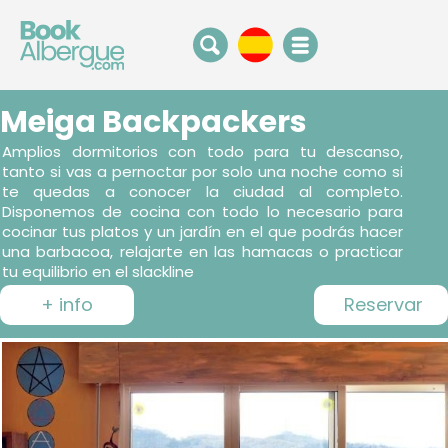
Meiga Backpackers
Amplios dormitorios con todo para tu descanso,
tanto si vas a pernoctar por solo una noche como si
te quedas a conocer la ciudad al completo.
Disponemos de cocina con todo lo necesario para
cocinar tus platos y un jardín en el que podrás hacer
una barbacoa, relajarte en las hamacas o practicar
tu equilibrio en el slackline
+ info
Reservar