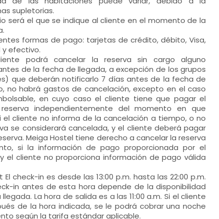
ad de las habitaciones puede variar, debido a la
as supletorias.
cio será el que se indique al cliente en el momento de la
a.
entes formas de pago: tarjetas de crédito, débito, Visa,
y efectivo.
liente podrá cancelar la reserva sin cargo alguno
 antes de la fecha de llegada, a excepción de los grupos
) que deberán notificarlo 7 días antes de la fecha de
so, no habrá gastos de cancelación, excepto en el caso
mbolsable, en cuyo caso el cliente tiene que pagar el
a reserva independientemente del momento en que
Si el cliente no informa de la cancelación a tiempo, o no
rva se considerará cancelada, y el cliente deberá pagar
reserva. Meiga Hostel tiene derecho a cancelar la reserva
to, si la información de pago proporcionada por el
, y el cliente no proporciona información de pago válida
 El check-in es desde las 13:00 p.m. hasta las 22:00 p.m.
eck-in antes de esta hora depende de la disponibilidad
legada. La hora de salida es a las 11:00 a.m. Si el cliente
spués de la hora indicada, se le podrá cobrar una noche
nto según la tarifa estándar aplicable.