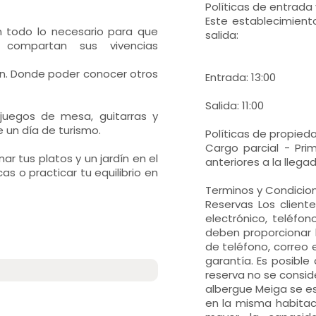
Políticas de entrada 
Este establecimiento
 todo lo necesario para que
salida:
compartan sus vivencias
ín. Donde poder conocer otros
Entrada: 13:00
Salida: 11:00
uegos de mesa, guitarras y
 un día de turismo.
Políticas de propieda
Cargo parcial - Pri
r tus platos y un jardín en el
anteriores a la llega
s o practicar tu equilibrio en
Terminos y Condicio
Reservas Los client
electrónico, teléfon
deben proporcionar 
de teléfono, correo 
garantía. Es posible 
reserva no se consid
albergue Meiga se es
en la misma habitac