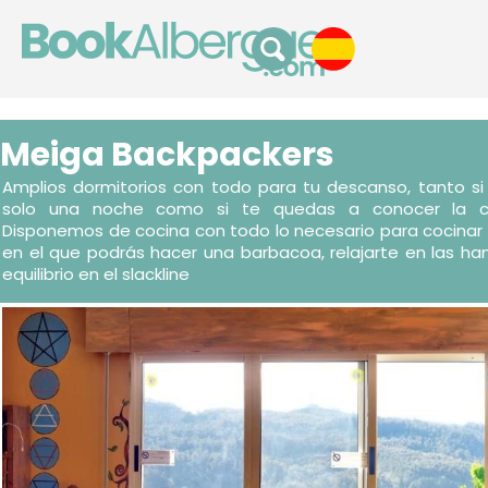
Meiga Backpackers
Amplios dormitorios con todo para tu descanso, tanto si
solo una noche como si te quedas a conocer la ci
Disponemos de cocina con todo lo necesario para cocinar t
en el que podrás hacer una barbacoa, relajarte en las ha
equilibrio en el slackline