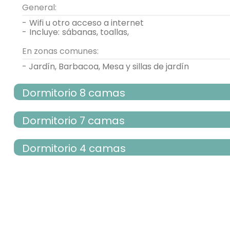
General:
-
wifi u otro acceso a internet
-
incluye:
sábanas, toallas,
En zonas comunes:
- Jardín, Barbacoa, Mesa y sillas de jardín
Dormitorio 8 camas
Dormitorio 7 camas
habitación con tres camas
Dormitorio 4 camas
habitación con varias camas
- cama litera para 2 personas = 4
habitación con varias camas
Calefacción,
bonitas vistas,
- cama individual (90x190 cm.)
- cama litera para 2 personas = 3
- cama litera para 2 personas = 2
Calefacción,
bonitas vistas,