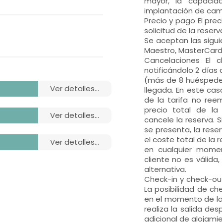
mayor, la capacid
implantación de cam
Precio y pago El pre
solicitud de la reserv
Se aceptan las sigui
Maestro, MasterCard 
Cancelaciones El c
notificándolo 2 días
(más de 8 huéspedes
ver detalles...
llegada. En este ca
de la tarifa no ree
precio total de l
ver detalles...
cancele la reserva. 
se presenta, la rese
el coste total de la 
ver detalles...
en cualquier momen
cliente no es válida
alternativa.
Check-in y check-out
La posibilidad de ch
en el momento de la l
realiza la salida de
adicional de alojamie