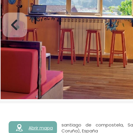
santiago de compostela, S
Abrir mapa
Coruña), España