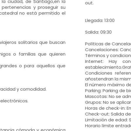
la ciudad, de Santiago,en la
out.
s pertenencias y proseguir su
catedral no está permitido el
Llegada: 13:00
Salida: 09:30
viajeros solitarios que buscan
Políticas de Cancelac
Cancelaciones: Cancel
migos o familias que quieren
Términos y condicio
Internet: Hay co
 grandes o para aquellos que
establecimiento.Grat
Condiciones refere
añostendran la misma
El número máximo de 
ivacidad y comodidad.
Parking: Parking de bi
Mascotas: No se adm
 electrónicos.
Grupos: No se aplica
Horas de check-in: En
Check-out: Salida de
Limitación de edad: S
Horario límite entrada
estancia cómoda y económica