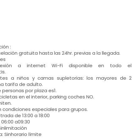
ión :
ación gratuita hasta las 24hr. previas a la llegada.
nes
nexión a internet Wi-Fi disponible en todo el
is.
ntes a niños y camas supletorias: los mayores de 2
 tarifa de adulto.
personas por plaza es1.
cicletas en el interior, parking coches NO.
iten.
n condiciones especiales para grupos.
trada de 13:00 a 18:00
 06:00 a09:30
inlimitación
: Sinhorario límite