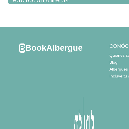
Habitación 8 literas
habitación con varias camas
- cama litera para 2 personas = 3
habitación con varias camas
- cama litera para 2 personas = 7
- cama litera para 2 personas = 8
BookAlbergue
CONÓC
Quiénes 
Blog
Albergues
Incluye tu