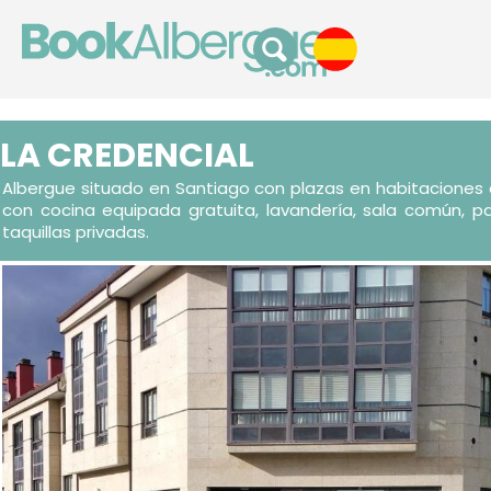
LA CREDENCIAL
Albergue situado en Santiago con plazas en habitaciones
con cocina equipada gratuita, lavandería, sala común, pa
taquillas privadas.