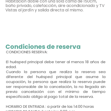
Habitación doble con una sola cama de 150cm,
baño privado, calefacción, aire acondicionado y TV
Vistas al jardín y salida directa al mismo.
habitación doble
Condiciones de reserva
- cama de matrimonio (150x190 cm.)
CONDICIONES RESERVA:
El huésped principal debe tener al menos 18 años de
armario,
terraza-solarium,
edad.
Cuando la persona que realiza la reserva sea
bonitas vistas,
diferente del huésped principal que asume la
ocupación, la persona que realiza la reserva puede
- habitación con cuarto de baño. Incluye:
ser responsable de la cancelación, la no llegada sin
previa cancelación con el mínimo de tiempo
WC,
lavabo,
ducha,
toallas,
especificado obliga al pago total de la reserva.
Amenities,
HORARIO DE ENTRADA : a partir de las 14:00 horas