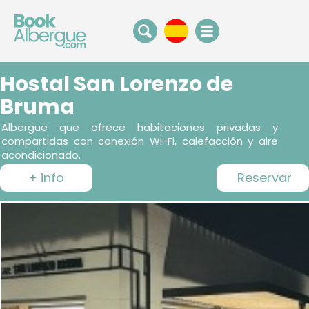
Hostal San Lorenzo de
Bruma
Albergue que ofrece habitaciones privadas y
compartidas con conexión Wi-Fi, calefacción y aire
acondicionado.
+ info
Reservar