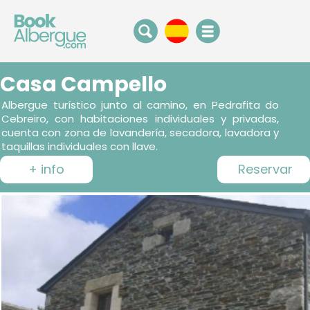
Casa Campello
Albergue turístico junto al camino, en Pedrafita do
Cebreiro, con habitaciones individuales y privadas,
cuenta con zona de lavandería, secadora, lavadora y
taquillas individuales con llave.
+ info
Reservar