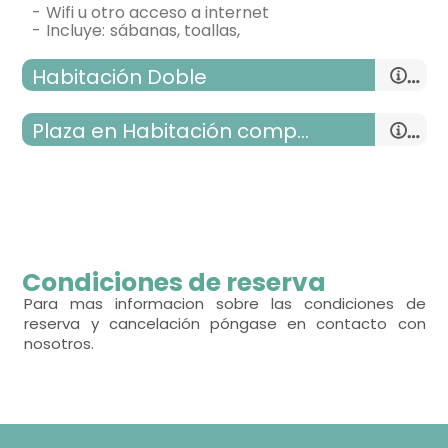
-
wifi u otro acceso a internet
-
incluye:
sábanas, toallas,
Habitación Doble
Plaza en Habitación compartida
habitación doble
- cama individual = 2 (90x190 cm.)
habitación con varias camas
Condiciones de reserva
Calefacción,
- cama individual (90x190 cm.)
Para mas informacion sobre las condiciones de
reserva y cancelación póngase en contacto con
- habitación con cuarto de baño. Incluye:
nosotros.
WC,
lavabo,
ducha,
toallas,
Amenities,