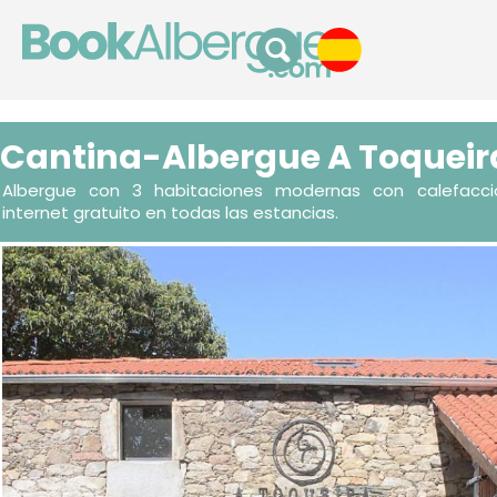
Cantina-Albergue A Toqueir
Albergue con 3 habitaciones modernas con calefacci
internet gratuito en todas las estancias.