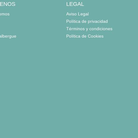
ENOS
LEGAL
somos
Aviso Legal
 pelo,
Política de privacidad
Términos y condiciones
 albergue
Política de Cookies
 pelo,