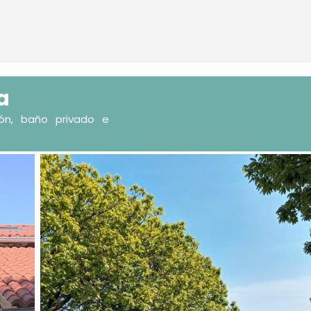
a
ón, baño privado e