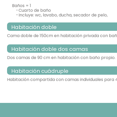
baños = 1
-
cuarto de baño
-
incluye: wc, lavabo, ducha, secador de pelo,
Habitación doble
Cama doble de 150cm en habitación privada con bañ
Habitación doble dos camas
habitación con varias camas
Dos camas de 90 cm en habitación con baño propio.
Habitación cuádruple
- cama individual = 2 (150x190 cm.)
habitación con varias camas
Habitación compartida con camas individuales para 
TV,
Calefacción,
armario,
- cama individual (150x190 cm.)
- habitación con cuarto de baño. Incluye:
habitación con varias camas
- cama litera para 2 personas
WC,
lavabo,
ducha,
secador de
TV,
Calefacción,
armario,
- cama litera para 2 personas = 2