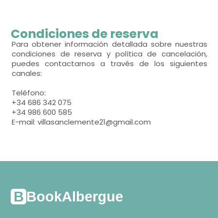
Calefacción,
habitación con varias camas
Condiciones de reserva
- cama litera para 2 personas = 3
Para obtener información detallada sobre nuestras
condiciones de reserva y política de cancelación,
puedes contactarnos a través de los siguientes
Calefacción,
canales:
-
Teléfono:
+34 686 342 075
toallas,
+34 986 600 585
E-mail: villasanclemente21@gmail.com
BookAlbergue