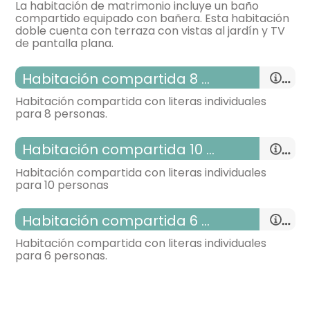
La habitación de matrimonio incluye un baño
compartido equipado con bañera. Esta habitación
doble cuenta con terraza con vistas al jardín y TV
habitación con dos camas
de pantalla plana.
- cama individual = 2 (90x1.90 cm.)
Habitación compartida 8 plazas
Calefacción,
Habitación compartida con literas individuales
para 8 personas.
-
habitación de matrimonio
Habitación compartida 10 plazas
toallas,
- cama de matrimonio (1.35x1.90 cm.)
Habitación compartida con literas individuales
para 10 personas
TV,
Calefacción,
armario,
habitación con varias camas
Habitación compartida 6 plazas
- cama litera para 2 personas = 4
Habitación compartida con literas individuales
para 6 personas.
Calefacción,
habitación con varias camas
- cama litera para 2 personas = 5