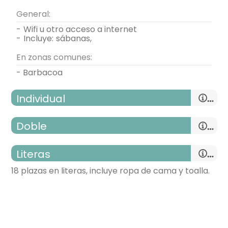
General:
-
wifi u otro acceso a internet
-
incluye:
sábanas,
En zonas comunes:
- Barbacoa
Individual
Doble
Literas
habitación individual
18 plazas en literas, incluye ropa de cama y toalla.
- cama individual
habitación doble
- habitación con cuarto de baño. Incluye:
- cama de matrimonio (150x190 cm.)
WC,
lavabo,
ducha,
toallas,