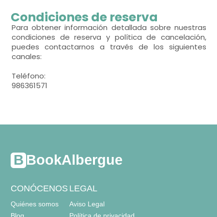
- habitación con cuarto de baño. Incluye:
habitación individual
Condiciones de reserva
- cama litera para 2 personas = 9
WC,
lavabo,
Para obtener información detallada sobre nuestras
condiciones de reserva y política de cancelación,
puedes contactarnos a través de los siguientes
canales:
Teléfono:
986361571
BookAlbergue
CONÓCENOS
LEGAL
Quiénes somos
Aviso Legal
Blog
Política de privacidad