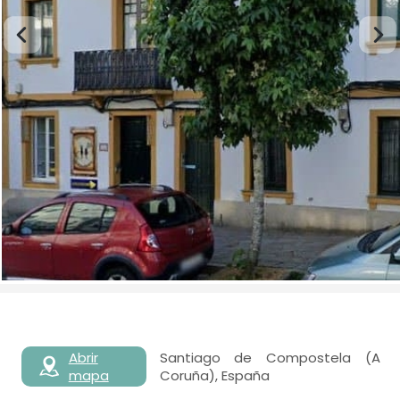
Abrir
Santiago de Compostela (A
mapa
Coruña), España