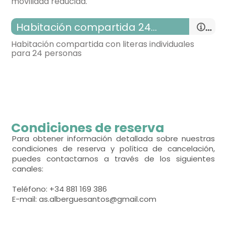
movilidad reducida.
Habitación compartida 24 plazas
Habitación compartida con literas individuales
para 24 personas
habitación con dos camas
- cama individual = 2 (90x190 cm.)
Calefacción,
armario,
habitación con varias camas
Condiciones de reserva
- cama litera para 2 personas = 12
Para obtener información detallada sobre nuestras
condiciones de reserva y política de cancelación,
puedes contactarnos a través de los siguientes
Calefacción,
canales:
Teléfono: +34 881 169 386
E-mail: as.alberguesantos@gmail.com