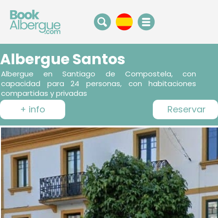
Albergue Santos
Albergue en Santiago de Compostela, con
capacidad para 24 personas, con habitaciones
compartidas y privadas
+ info
Reservar