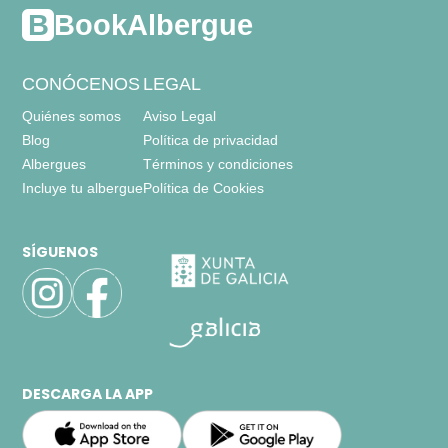
BookAlbergue
WC,
lavabo,
ducha,
CONÓCENOS
LEGAL
Quiénes somos
Aviso Legal
Blog
Política de privacidad
Albergues
Términos y condiciones
Incluye tu albergue
Política de Cookies
SÍGUENOS
DESCARGA LA APP