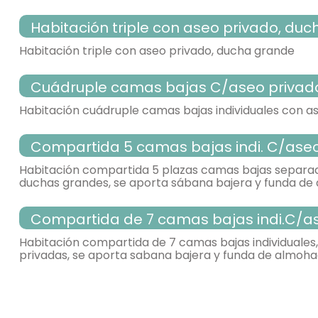
TV,
Calefacción,
WC,
lavabo,
Habitación triple con aseo privado, duc
- cama individual = 4 (90x190 cm.)
- habitación con aseo. Incluye:
habitación con varias camas
Habitación triple con aseo privado, ducha grande
WC,
TV,
Calefacción,
lavabo,
terraza-solarium,
Cuádruple camas bajas C/aseo privad
- cama individual = 4 (90x190 cm.)
- habitación con aseo. Incluye:
habitación con varias camas
Habitación cuádruple camas bajas individuales con a
WC,
TV,
Calefacción,
lavabo,
terraza-solarium,
Compartida 5 camas bajas indi. C/ase
- cama individual = 3 (90x190 cm.)
- habitación con aseo. Incluye:
habitación con varias camas
Habitación compartida 5 plazas camas bajas separad
WC,
TV,
Calefacción,
lavabo,
duchas grandes, se aporta sábana bajera y funda d
- cama individual (90x190 cm.)
- habitación con aseo. Incluye:
Compartida de 7 camas bajas indi.C/a
habitación individual
WC,
TV,
Calefacción,
lavabo,
Habitación compartida de 7 camas bajas individuales
privadas, se aporta sabana bajera y funda de almoha
- habitación con aseo. Incluye:
- cama individual = 5 (90x190 cm.)
WC,
lavabo,
habitación individual
TV,
Calefacción,