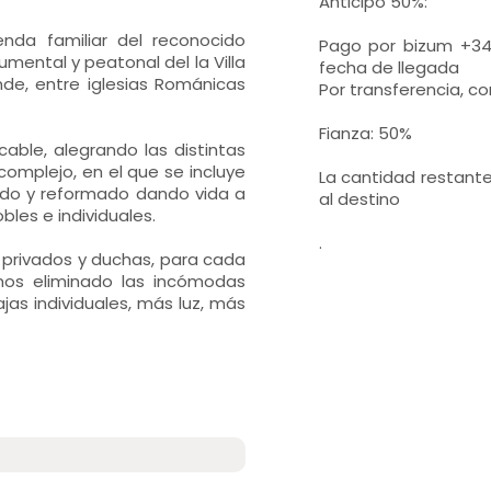
Anticipo 50%:
enda familiar del reconocido
Pago por bizum +34 
mental y peatonal del la Villa
fecha de llegada
de, entre iglesias Románicas
Por transferencia, c
Fianza: 50%
able, alegrando las distintas
complejo, en el que se incluye
La cantidad restante
do y reformado dando vida a
al destino
les e individuales.
.
privados y duchas, para cada
mos eliminado las incómodas
jas individuales, más luz, más