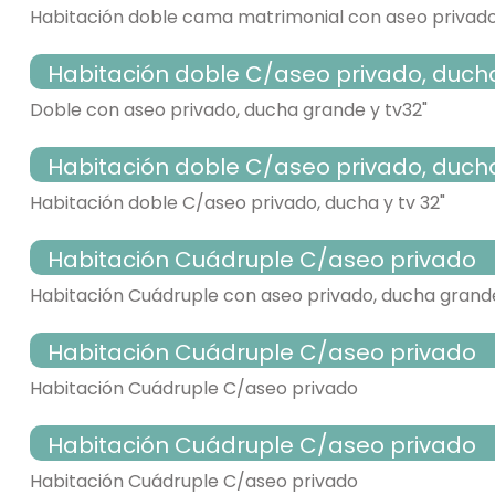
habitación con varias camas
Habitación doble cama matrimonial con aseo privado,
WC,
Calefacción,
lavabo,
ducha,
Habitación doble C/aseo privado, ducha y
- cama individual = 3 (90x190 cm.)
- habitación con aseo. Incluye:
habitación de matrimonio
Doble con aseo privado, ducha grande y tv32"
WC,
TV,
Calefacción,
lavabo,
Habitación doble C/aseo privado, ducha y
- cama de matrimonio (150x190 cm.)
- habitación con aseo. Incluye:
habitación doble
Habitación doble C/aseo privado, ducha y tv 32"
TV,
Calefacción,
Habitación Cuádruple C/aseo privado
- cama individual = 2 (90x190 cm.)
- habitación con aseo. Incluye:
habitación doble
Habitación Cuádruple con aseo privado, ducha grande
TV,
Calefacción,
Habitación Cuádruple C/aseo privado
- cama de matrimonio (135x190 cm.)
- habitación con aseo. Incluye:
habitación individual
Habitación Cuádruple C/aseo privado
WC,
lavabo,
TV,
Calefacción,
Habitación Cuádruple C/aseo privado
- cama individual = 4 (90x190 cm.)
- habitación con aseo. Incluye:
habitación con varias camas
Habitación Cuádruple C/aseo privado