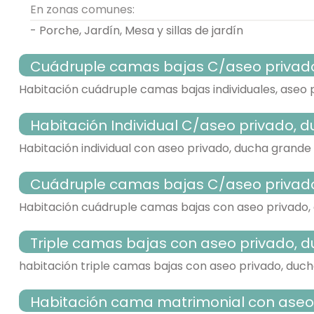
En zonas comunes:
- Porche, Jardín, Mesa y sillas de jardín
Cuádruple camas bajas C/aseo privad
Habitación cuádruple camas bajas individuales, aseo
Habitación Individual C/aseo privado, ducha 
habitación con varias camas
Habitación individual con aseo privado, ducha grande 
Cuádruple camas bajas C/aseo privad
- cama individual = 4 (90x190 cm.)
habitación individual
Habitación cuádruple camas bajas con aseo privado,
TV,
Calefacción,
Triple camas bajas con aseo privado, d
- cama individual (90x190 cm.)
- habitación con aseo. Incluye:
habitación con varias camas
habitación triple camas bajas con aseo privado, duc
TV,
Calefacción,
Habitación cama matrimonial con aseo privado,
- cama individual = 4 (90x190 cm.)
- habitación con aseo. Incluye: