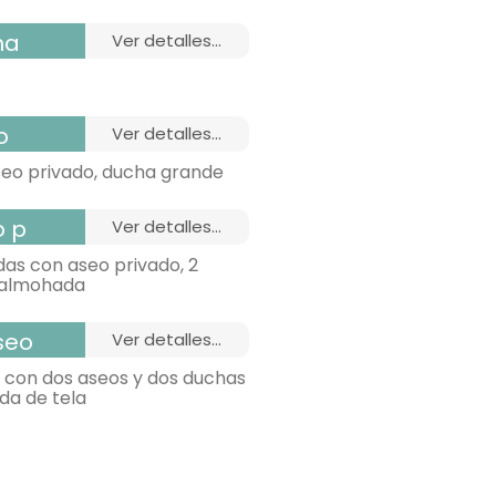
ha
ver detalles...
bonitas vistas,
o
ver detalles...
seo privado, ducha grande
bonitas vistas,
o p
ver detalles...
as con aseo privado, 2
e almohada
seo
ver detalles...
, con dos aseos y dos duchas
da de tela