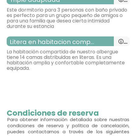
Este dormitorio para 3 personas con baño privado
es perfecto para un grupo pequeño de amigos o
para una familia que desea cierta intimidad
habitación con dos camas
durante su estancia
- cama individual = 2 (90x190 cm.)
Litera en habitacion compartida
TV,
Calefacción,
armario,
La habitación compartida de nuestro albergue
tiene 14 camas distribuidas en literas. Es una
- habitación con cuarto de baño. Incluye:
habitación amplia y confortable completamente
habitación con tres camas
equipada.
WC,
lavabo,
toallas,
TV,
Calefacción,
armario,
- habitación con cuarto de baño. Incluye:
habitación con varias camas
WC,
lavabo,
ducha,
toallas,
Condiciones de reserva
- cama litera para 2 personas = 7
Para obtener información detallada sobre nuestras
condiciones de reserva y política de cancelación,
puedes contactarnos a través de los siguientes
Calefacción,
armario,