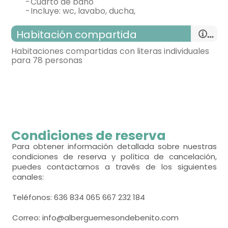
-
cuarto de baño
-
incluye: wc, lavabo, ducha,
Habitación compartida
Habitaciones compartidas con literas individuales
para 78 personas
habitación con varias camas
Condiciones de reserva
- cama litera para 2 personas = 39
Para obtener información detallada sobre nuestras
condiciones de reserva y política de cancelación,
puedes contactarnos a través de los siguientes
Calefacción,
canales:
Teléfonos: 636 834 065 667 232 184
Correo: info@alberguemesondebenito.com