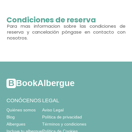
habitación con varias camas
Condiciones de reserva
- cama individual (90x190 cm.)
Para mas informacion sobre las condiciones de
reserva y cancelación póngase en contacto con
Calefacción,
nosotros.
BookAlbergue
CONÓCENOS
LEGAL
Quiénes somos
Aviso Legal
Blog
Política de privacidad
Albergues
Términos y condiciones
Incluye tu albergue
Política de Cookies