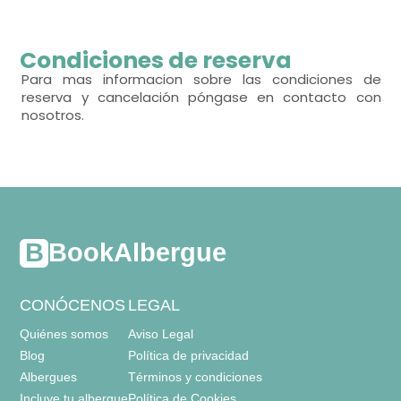
habitación con varias camas
Condiciones de reserva
- cama individual (90x190 cm.)
Para mas informacion sobre las condiciones de
reserva y cancelación póngase en contacto con
Calefacción,
nosotros.
BookAlbergue
CONÓCENOS
LEGAL
Quiénes somos
Aviso Legal
Blog
Política de privacidad
Albergues
Términos y condiciones
Incluye tu albergue
Política de Cookies