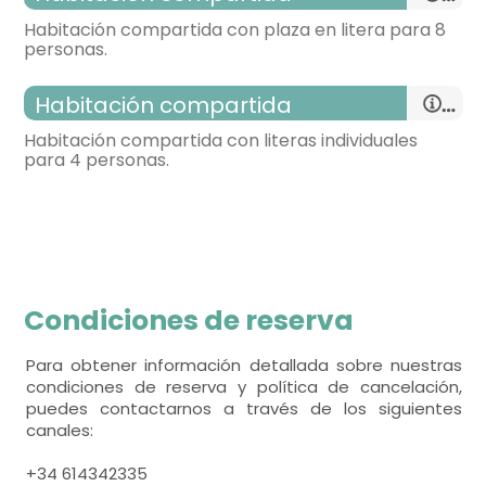
Habitación compartida con plaza en litera para 8
personas.
habitación con varias camas
Habitación compartida
- cama litera para 2 personas = 2
Habitación compartida con literas individuales
para 4 personas.
habitación con varias camas
- cama litera para 2 personas = 4
habitación con varias camas
Condiciones de reserva
- cama litera para 2 personas = 2
Para obtener información detallada sobre nuestras
condiciones de reserva y política de cancelación,
puedes contactarnos a través de los siguientes
canales:
+34 614342335