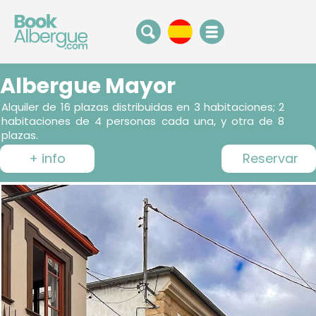
Albergue Mayor
Alquiler de 16 plazas distribuidas en 3 habitaciones; 2
habitaciones de 4 personas cada una, y otra de 8
plazas.
+ info
Reservar