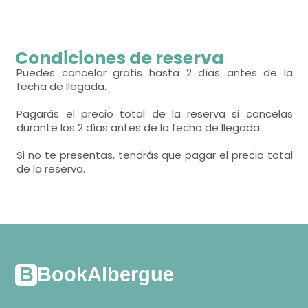
- cama litera para 2 personas = 2
- habitación con cuarto de baño. Incluye:
WC,
lavabo,
ducha,
toallas,
Calefacción,
armario,
habitación con varias camas
Condiciones de reserva
- cama litera para 2 personas = 4
Puedes cancelar gratis hasta 2 días antes de la
fecha de llegada.
Calefacción,
armario,
Pagarás el precio total de la reserva si cancelas
durante los 2 días antes de la fecha de llegada.
baños = 1
habitación con varias camas
-
aseo
Si no te presentas, tendrás que pagar el precio total
- cama litera para 2 personas = 2
-
incluye: wc, lavabo, ducha,
de la reserva.
Calefacción,
armario,
BookAlbergue
habitación con varias camas