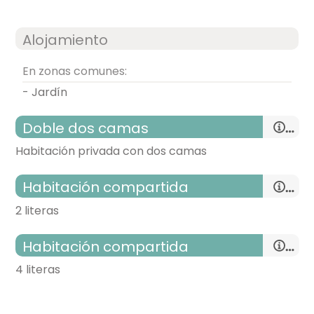
Alojamiento
En zonas comunes:
- Jardín
Doble dos camas
Habitación privada con dos camas
Habitación compartida
2 literas
habitación doble
Habitación compartida
- cama individual = 2 (90x190 cm.)
4 literas
TV,
Calefacción,
armario,
habitación con varias camas