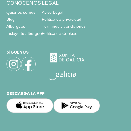
CONÓCENOS
LEGAL
- cama litera para 2 personas = 2
Quiénes somos
Aviso Legal
Calefacción,
armario,
Blog
Política de privacidad
Albergues
Términos y condiciones
baños = 1
Incluye tu albergue
Política de Cookies
-
aseo
-
incluye: wc, lavabo, ducha,
SÍGUENOS
DESCARGA LA APP