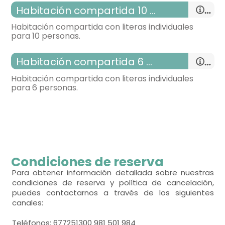
Habitación compartida 10 plazas
- cama litera para 2 personas = 6
Habitación compartida con literas individuales
para 10 personas.
Calefacción,
habitación con varias camas
Habitación compartida 6 plazas
- habitación con cuarto de baño. Incluye:
- cama litera para 2 personas = 6
Habitación compartida con literas individuales
WC,
lavabo,
ducha,
para 6 personas.
Calefacción,
habitación con varias camas
- habitación con cuarto de baño. Incluye:
- cama litera para 2 personas = 5
WC,
lavabo,
ducha,
Calefacción,
habitación con varias camas
Condiciones de reserva
- habitación con cuarto de baño. Incluye:
- cama litera para 2 personas = 3
Para obtener información detallada sobre nuestras
condiciones de reserva y política de cancelación,
WC,
lavabo,
ducha,
puedes contactarnos a través de los siguientes
Calefacción,
canales:
- habitación con cuarto de baño. Incluye:
Teléfonos: 677251300 981 501 984