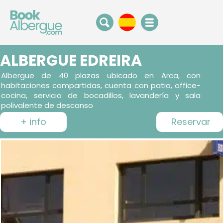
ALBERGUE EDREIRA
Albergue de 40 plazas ubicado en Arca, con
habitaciones compartidas, cuenta con patio, office-
cocina, servicio de bocadillos, lavandería y sala
polivalente de descanso
+ info
Reservar