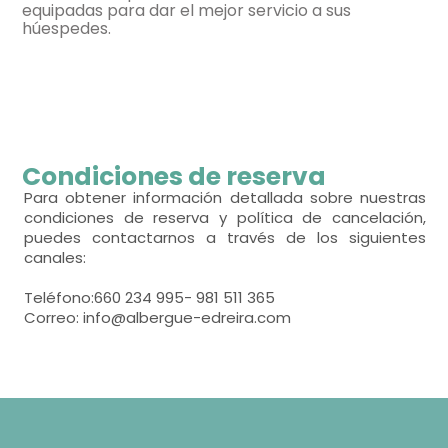
equipadas para dar el mejor servicio a sus
habitación con varias camas
húespedes.
- cama litera para 2 personas = 5
Calefacción,
Aire acondicionado,
habitación con varias camas
Condiciones de reserva
- cama litera para 2 personas = 5
Para obtener información detallada sobre nuestras
condiciones de reserva y política de cancelación,
puedes contactarnos a través de los siguientes
Calefacción,
Aire acondicionado,
canales:
Teléfono:660 234 995- 981 511 365
Correo: info@albergue-edreira.com