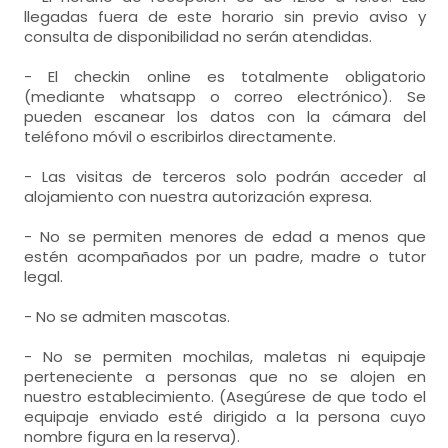
- cama de matrimonio (135x190 cm.)
llegadas fuera de este horario sin previo aviso y
consulta de disponibilidad no serán atendidas.
- habitación con cuarto de baño. Incluye:
- El checkin online es totalmente obligatorio
WC,
lavabo,
ducha,
(mediante whatsapp o correo electrónico). Se
pueden escanear los datos con la cámara del
teléfono móvil o escribirlos directamente.
- Las visitas de terceros solo podrán acceder al
alojamiento con nuestra autorización expresa.
- No se permiten menores de edad a menos que
estén acompañados por un padre, madre o tutor
legal.
- No se admiten mascotas.
- No se permiten mochilas, maletas ni equipaje
perteneciente a personas que no se alojen en
nuestro establecimiento. (Asegúrese de que todo el
equipaje enviado esté dirigido a la persona cuyo
nombre figura en la reserva).