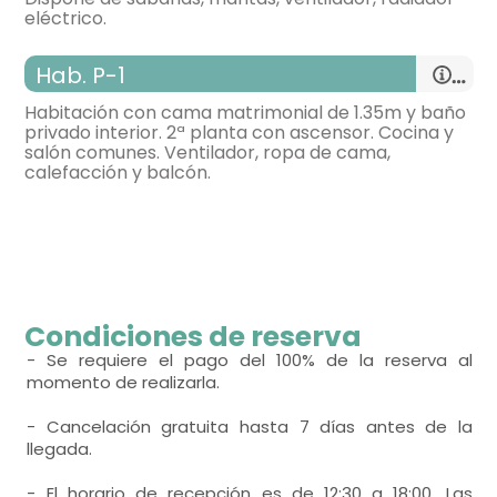
eléctrico.
Hab. P-1
Habitación con cama matrimonial de 1.35m y baño
privado interior. 2ª planta con ascensor. Cocina y
salón comunes. Ventilador, ropa de cama,
habitación doble
calefacción y balcón.
- cama de matrimonio (135x190 cm.)
-
habitación con:
1 Habitación
-
- habitación con cuarto de baño. Incluye:
General:
WC,
lavabo,
ducha,
Condiciones de reserva
Distribución:
- Se requiere el pago del 100% de la reserva al
momento de realizarla.
- Cancelación gratuita hasta 7 días antes de la
llegada.
habitación doble
- El horario de recepción es de 12:30 a 18:00. Las