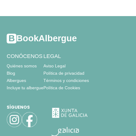
habitación con varias camas
- cama litera para 2 personas = 17
BookAlbergue
sistema de climatización con termostato,
armario,
CONÓCENOS
LEGAL
baños = 3
Quiénes somos
Aviso Legal
-
aseo
Blog
Política de privacidad
-
incluye: wc, lavabo, bañera,
Albergues
Términos y condiciones
-
aseo
-
incluye: wc, lavabo, ducha,
Incluye tu albergue
Política de Cookies
-
aseo
-
incluye: wc, lavabo, ducha,
SÍGUENOS