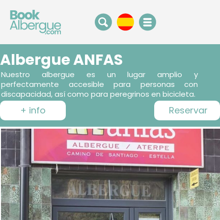
Albergue ANFAS
Nuestro albergue es un lugar amplio y
perfectamente accesible para personas con
discapacidad, así como para peregrinos en bicicleta.
+ info
Reservar