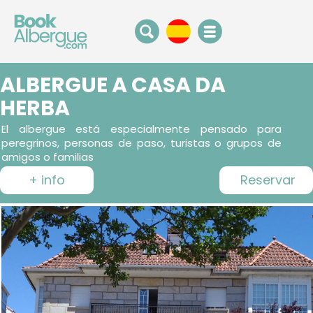
ALBERGUE A CASA DA
HERBA
El albergue está especialmente pensado para
peregrinos, personas de paso, turistas o grupos de
amigos o familias
+ info
Reservar